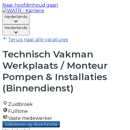
Naar hoofdinhoud gaan
Nederlands
Nederlands
Terug naar alle vacatures
Technisch Vakman
Werkplaats / Monteur
Pompen & Installaties
(Binnendienst)
Zuidbroek
Fulltime
Vaste medewerker
Solliciteren op deze functie